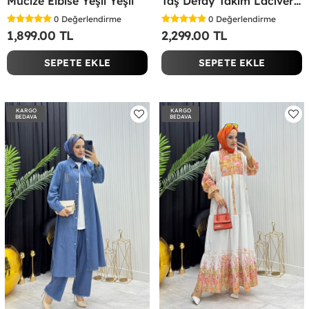
Mucize Elbise Yeşil Yeşil
Taş Detay Takım Lacivert Lacivert
0
Değerlendirme
0
Değerlendirme
1,899.00 TL
2,299.00 TL
SEPETE EKLE
SEPETE EKLE
KARGO
KARGO
BEDAVA
BEDAVA